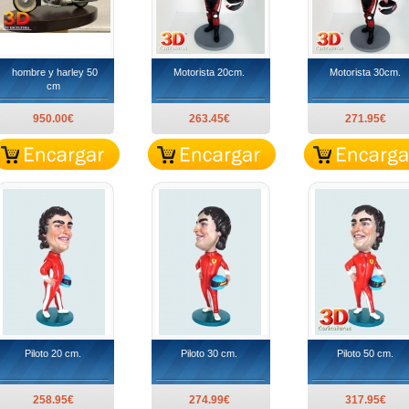
hombre y harley 50
Motorista 20cm.
Motorista 30cm.
cm
950.00€
263.45€
271.95€
Piloto 20 cm.
Piloto 30 cm.
Piloto 50 cm.
258.95€
274.99€
317.95€