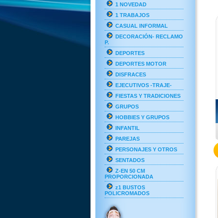
1 NOVEDAD
1 TRABAJOS
CASUAL INFORMAL
DECORACIÓN- RECLAMO
P.
DEPORTES
DEPORTES MOTOR
DISFRACES
EJECUTIVOS -TRAJE-
FIESTAS Y TRADICIONES
GRUPOS
HOBBIES Y GRUPOS
INFANTIL
PAREJAS
PERSONAJES Y OTROS
SENTADOS
Z-EN 50 CM
PROPORCIONADA
z1 BUSTOS
POLICROMADOS