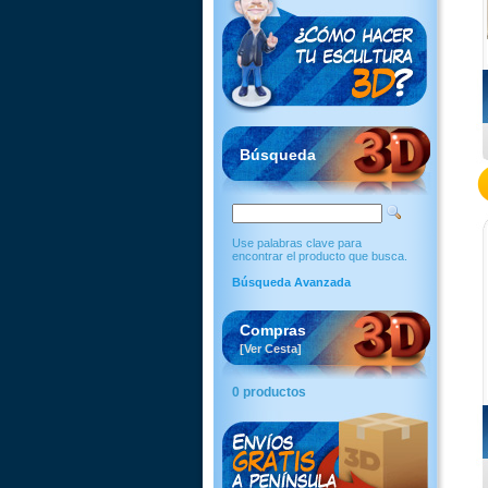
Búsqueda
Use palabras clave para
encontrar el producto que busca.
Búsqueda Avanzada
Compras
[Ver Cesta]
0 productos