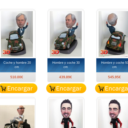
Coche y hombre 20
Hombre y coche 30
Hombre y coche 5
cm
cm
cm
510.00€
439.89€
545.95€