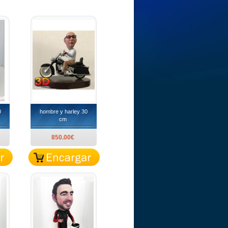
0
hombre y harley 30
cm
850.00€