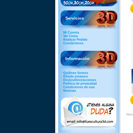
Servicios
Mi Cuenta
Ver Cesta
Realizar Pedido
Contáctenos
Información
Quiénes Somos
Dónde estamos
Envíos/Devoluciones
Política de privacidad
Condiciones de uso
Noticias
Vien