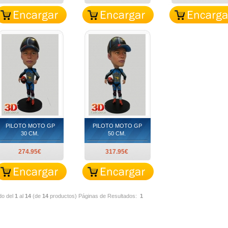
PILOTO MOTO GP
PILOTO MOTO GP
30 CM.
50 CM.
274.95€
317.95€
do del
1
al
14
(de
14
productos)
Páginas de Resultados:
1