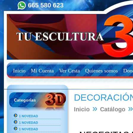
665 580 623
Inicio
Mi Cuenta
Ver Cesta
Quienes somos
Don
DECORACIÓN
Categorías
»
Inicio
Catálogo
1 NOVEDAD
1 NOVEDAD
1 NOVEDAD