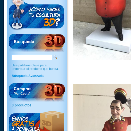
Búsqueda
Use palabras clave para
encontrar el producto que busca.
Búsqueda Avanzada
Compras
[Ver Cesta]
0 productos