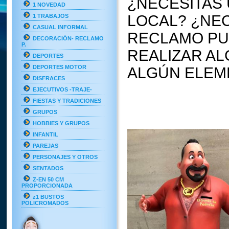
¿NECESITAS
1 NOVEDAD
LOCAL? ¿NE
1 TRABAJOS
CASUAL INFORMAL
RECLAMO PUB
DECORACIÓN- RECLAMO
P.
REALIZAR A
DEPORTES
DEPORTES MOTOR
ALGÚN ELEM
DISFRACES
EJECUTIVOS -TRAJE-
FIESTAS Y TRADICIONES
GRUPOS
HOBBIES Y GRUPOS
INFANTIL
PAREJAS
PERSONAJES Y OTROS
SENTADOS
Z-EN 50 CM
PROPORCIONADA
z1 BUSTOS
POLICROMADOS