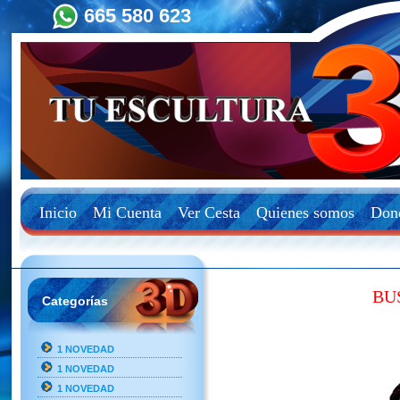
665 580 623
Inicio
Mi Cuenta
Ver Cesta
Quienes somos
Don
BU
Categorías
1 NOVEDAD
1 NOVEDAD
1 NOVEDAD