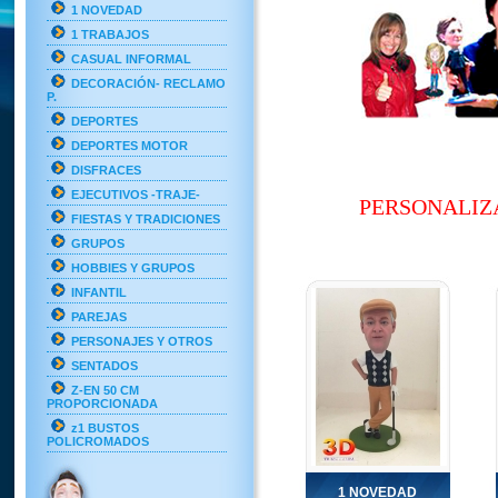
1 NOVEDAD
1 TRABAJOS
CASUAL INFORMAL
DECORACIÓN- RECLAMO
P.
DEPORTES
DEPORTES MOTOR
DISFRACES
EJECUTIVOS -TRAJE-
PERSONALIZA
FIESTAS Y TRADICIONES
GRUPOS
HOBBIES Y GRUPOS
INFANTIL
PAREJAS
PERSONAJES Y OTROS
SENTADOS
Z-EN 50 CM
PROPORCIONADA
z1 BUSTOS
POLICROMADOS
1 NOVEDAD